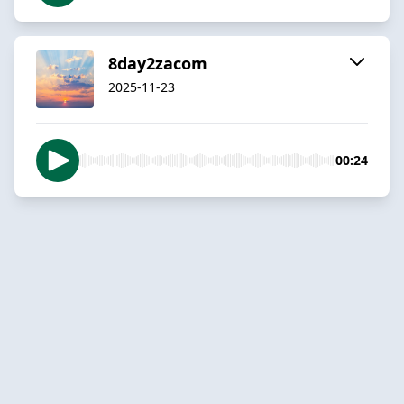
8day2zacom
2025-11-23
00:24