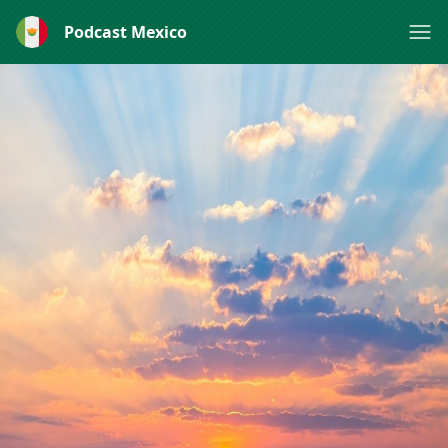
Podcast Mexico