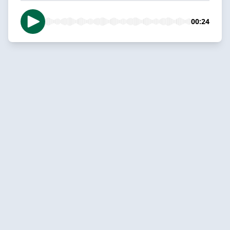
00:24