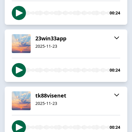
00:24
23win33app
2025-11-23
00:24
tk88visenet
2025-11-23
00:24