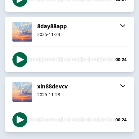
8day88app
2025-11-23
00:24
xin88devcv
2025-11-23
00:24