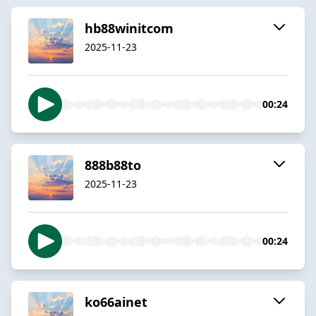
hb88winitcom
2025-11-23
00:24
888b88to
2025-11-23
00:24
ko66ainet