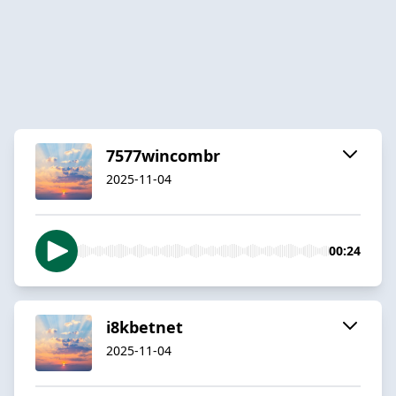
7577wincombr
2025-11-04
00:24
i8kbetnet
2025-11-04