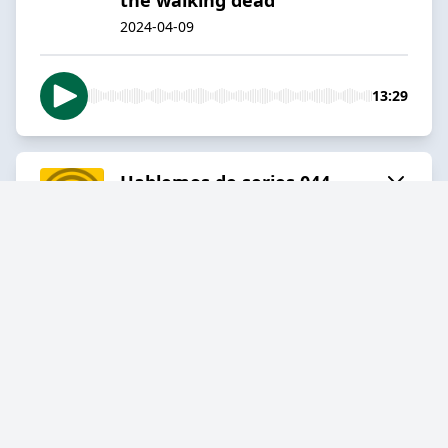
2024-04-09
13:29
Hablemos de series 044 -
Daryl Dixon, un Spin off de
the walking dead
2024-04-02
16:13
Hablemos de series 043 -
Hanna una joya en Amazon