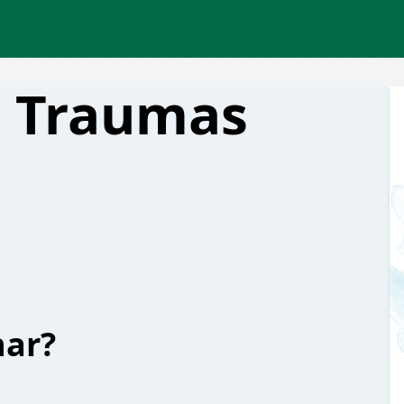
o Traumas
har?