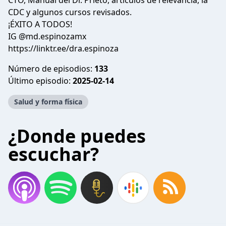
CTO, Manual del Dr. Prieto, artículos de relevancia, la
CDC y algunos cursos revisados.
¡ÉXITO A TODOS!
IG @md.espinozamx
https://linktr.ee/dra.espinoza
Número de episodios:
133
Último episodio:
2025-02-14
Salud y forma física
¿Donde puedes
escuchar?