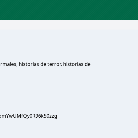
rmales, historias de terror, historias de
t6omYwUMfQy0R96k50zzg