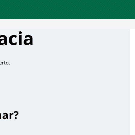
acia
erto.
har?