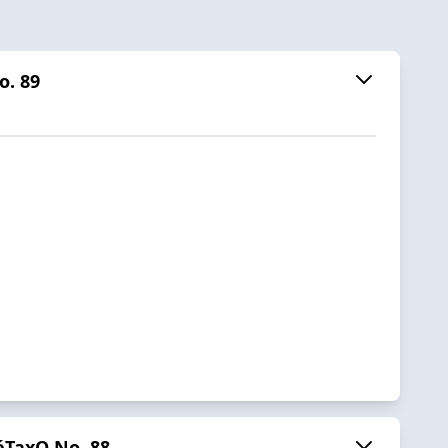
o. 89
éTaxO No. 88