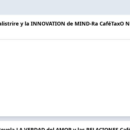
listrire y la INNOVATION de MIND-Ra CaféTaxO N
Revela LA VERDAD del AMOR y las RELACIONES Caf