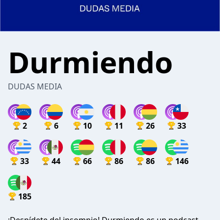
Durmiendo
DUDAS MEDIA
2
6
10
11
26
33
33
44
66
86
86
146
185