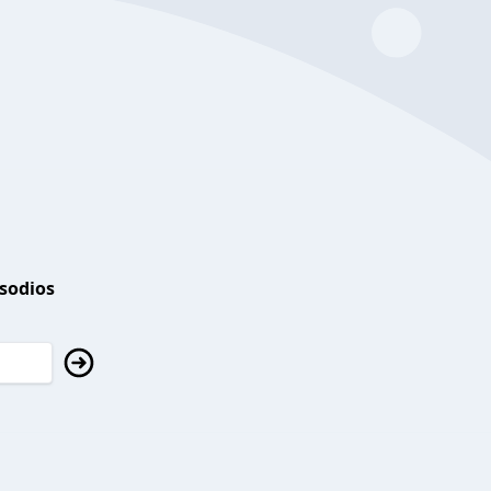
isodios