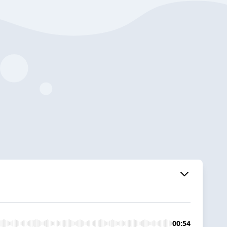
00:54