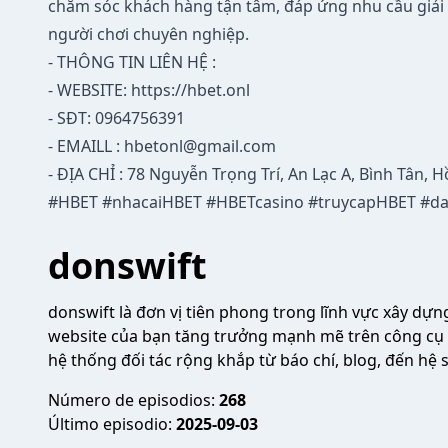
chăm sóc khách hàng tận tâm, đáp ứng nhu cầu giải t
người chơi chuyên nghiệp.
- THÔNG TIN LIÊN HỆ :
- WEBSITE:
https://hbet.onl
- SĐT: 0964756391
- EMAILL : hbetonl@gmail.com
- ĐỊA CHỈ : 78 Nguyễn Trọng Trí, An Lạc A, Bình Tân, 
#HBET #nhacaiHBET #HBETcasino #truycapHBET #
donswift
donswift là đơn vị tiên phong trong lĩnh vực xây dựn
website của bạn tăng trưởng mạnh mẽ trên công cụ t
hệ thống đối tác rộng khắp từ báo chí, blog, đến hệ s
Número de episodios:
268
Último episodio:
2025-09-03