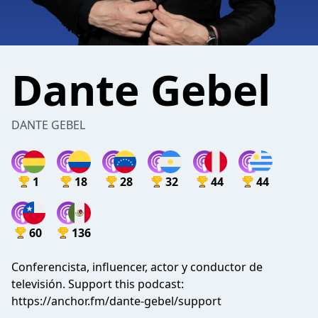
Dante Gebel
DANTE GEBEL
1
18
28
32
44
44
60
136
Conferencista, influencer, actor y conductor de
televisión. Support this podcast:
https://anchor.fm/dante-gebel/support