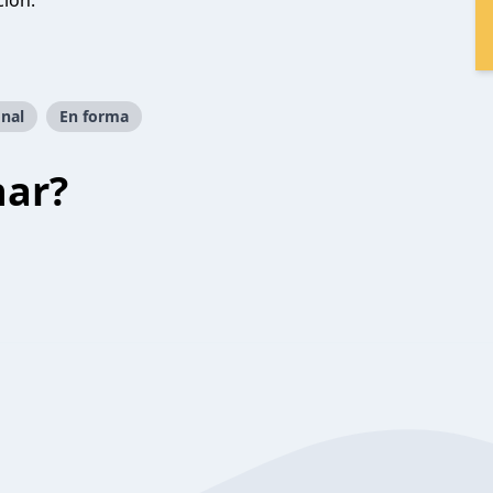
ción.
nal
En forma
har?