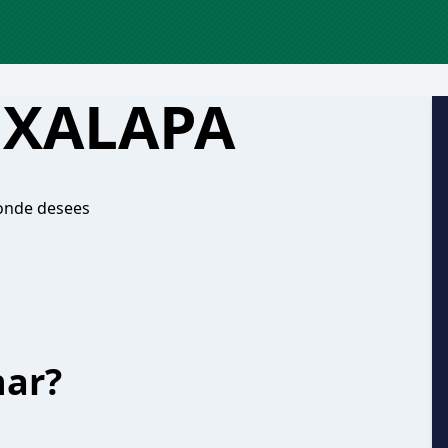
XALAPA
donde desees
har?