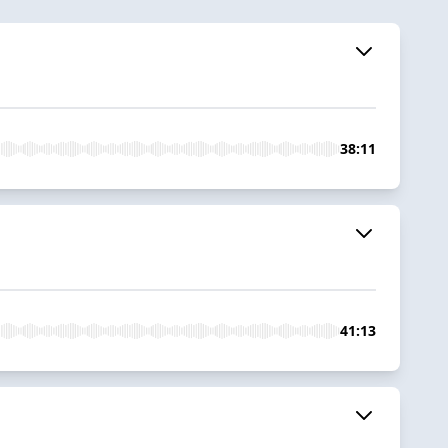
38:11
41:13