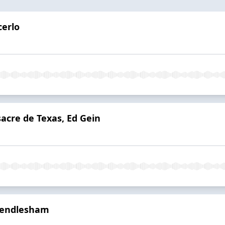
cerlo
sacre de Texas, Ed Gein
 Rendlesham