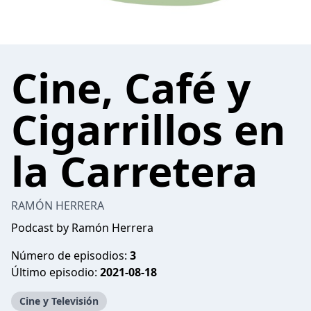
Cine, Café y
Cigarrillos en
la Carretera
RAMÓN HERRERA
Podcast by Ramón Herrera
Número de episodios:
3
Último episodio:
2021-08-18
Cine y Televisión