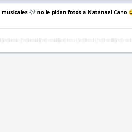
s musicales 🎶 no le pidan fotos.a Natanael Cano 
e |Carlos y Miguel traeyendo la música norteña 