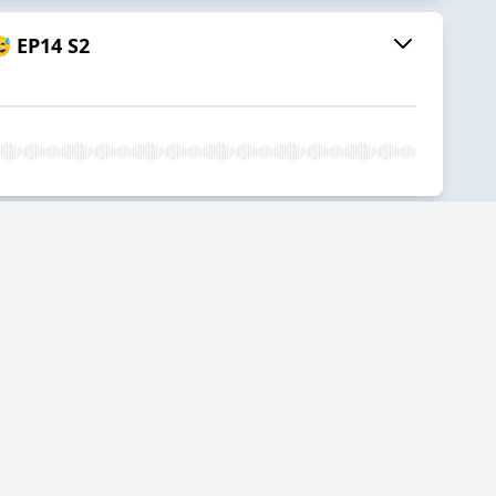
 EP14 S2
clásica al Noreste americano Ep 13 S2