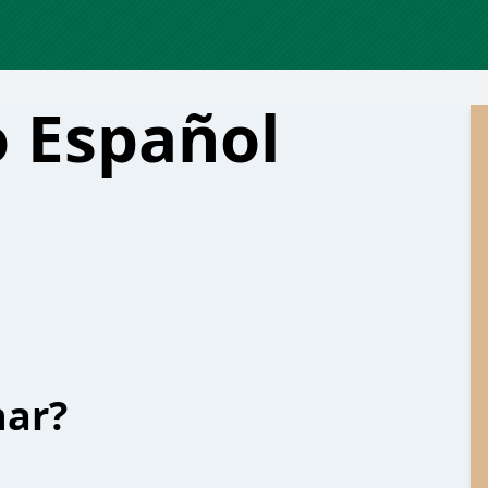
 Español
har?