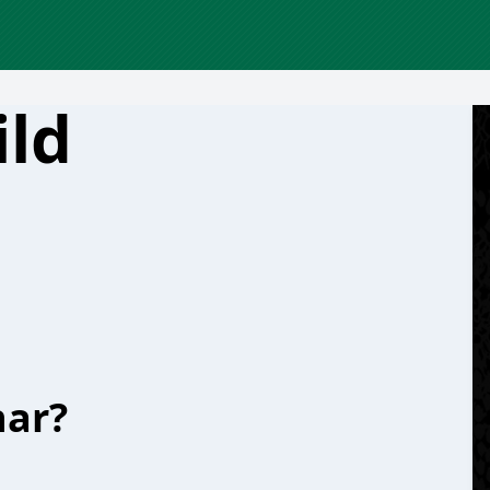
ild
har?