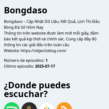
Bongdaso
Bongdaso
– Cập Nhật Dữ Liệu, Kết Quả, Lịch Thi Đấu
Bóng Đá Số Hôm Nay
Thông tin trên website được làm mới mỗi giây, đảm
báo kết quả kịp thời và chính xác. Cung cấp đầy đủ
thông tin các giải đấu trên toàn cầu
Website:
https://objectsblog.com/
Número de episodios:
1
Último episodio:
2025-07-17
¿Donde puedes
escuchar?