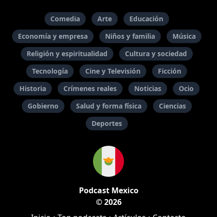
Comedia
Arte
Educación
Economía y empresa
Niños y familia
Música
Religión y espiritualidad
Cultura y sociedad
Tecnología
Cine y Televisión
Ficción
Historia
Crímenes reales
Noticias
Ocio
Gobierno
Salud y forma física
Ciencias
Deportes
Podcast Mexico
© 2026