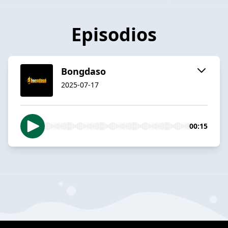
Episodios
Bongdaso
2025-07-17
00:15