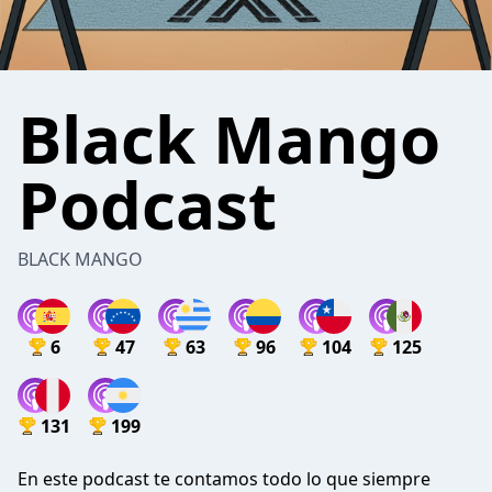
Black Mango
Podcast
BLACK MANGO
6
47
63
96
104
125
131
199
En este podcast te contamos todo lo que siempre