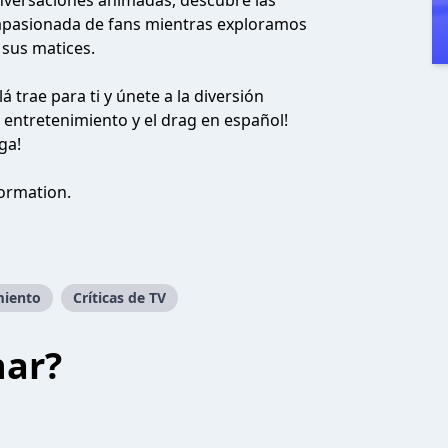
onversaciones animadas, descubre las
apasionada de fans mientras exploramos
 sus matices.
á trae para ti y únete a la diversión
entretenimiento y el drag en español!
ga!
ormation.
miento
Críticas de TV
har?