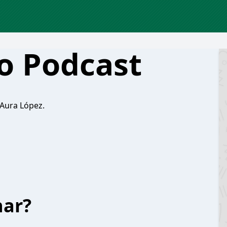
ro Podcast
n Aura López.
har?