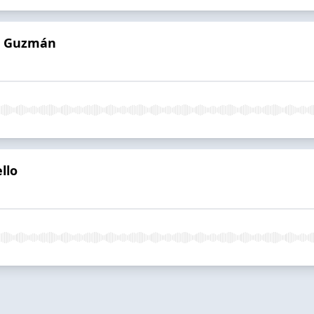
o Guzmán
llo