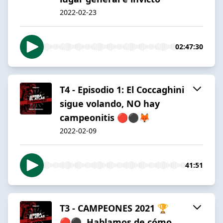
2022-02-23
02:47:30
T4 - Episodio 1: El Coccaghini
sigue volando, NO hay
campeonitis 🔴⚫️🦊
2022-02-09
41:51
T3 - CAMPEONES 2021 🏆
🔴⚫️. Hablamos de cómo