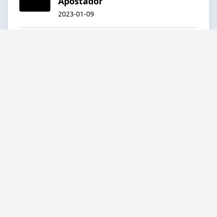
Apostador
2023-01-09
21:57
El 2023 sera nuestro año!!!
2022-12-31
17:03
"Picks Garantizados"
2022-11-11