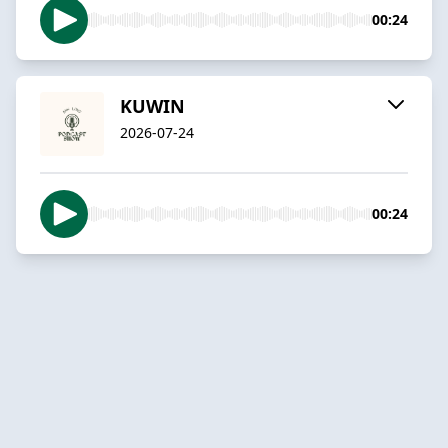
00:24
KUWIN
2026-07-24
00:24