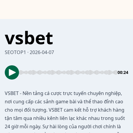
vsbet
SEOTOP1 · 2026-04-07
00:24
VSBET
- Nền tảng cá cược trực tuyến chuyên nghiệp,
nơi cung cấp các sảnh game bài và thể thao đỉnh cao
cho mọi đối tượng. VSBET cam kết hỗ trợ khách hàng
tận tâm qua nhiều kênh liên lạc khác nhau trong suốt
24 giờ mỗi ngày. Sự hài lòng của người chơi chính là