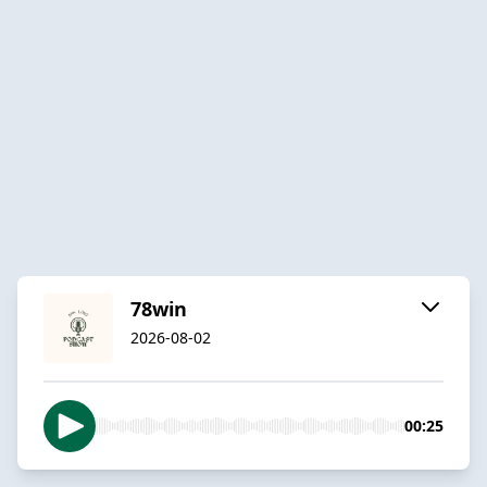
78win
2026-08-02
00:25