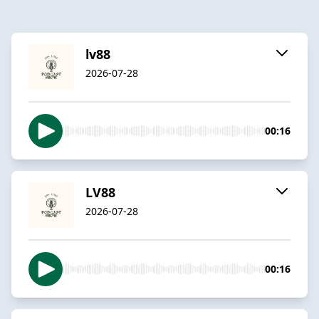
lv88
2026-07-28
00:16
LV88
2026-07-28
00:16