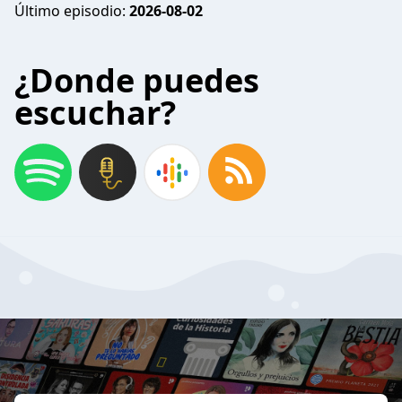
Último episodio:
2026-08-02
¿Donde puedes
escuchar?