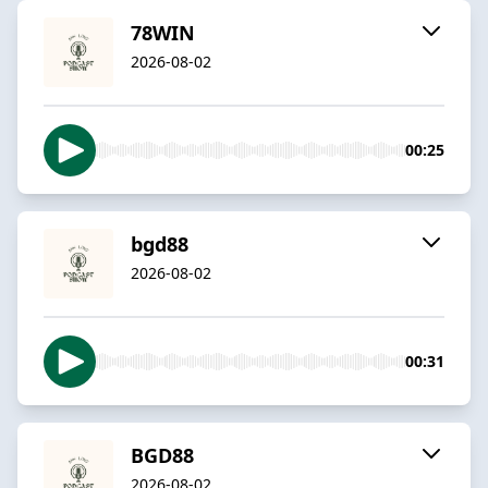
78WIN
2026-08-02
00:25
bgd88
2026-08-02
00:31
BGD88
2026-08-02