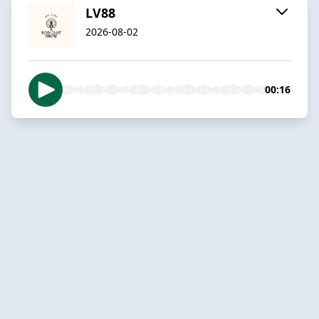
LV88
2026-08-02
00:16