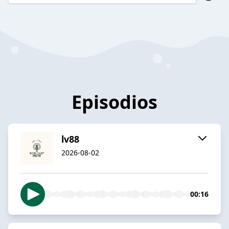
Episodios
lv88
2026-08-02
00:16