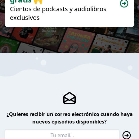
Cientos de podcasts y audiolibros
exclusivos
¿Quieres recibir un correo electrónico cuando haya
nuevos episodios disponibles?