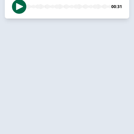
00:31