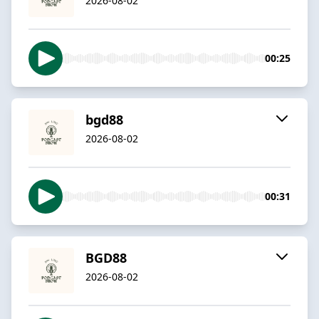
2026-08-02
00:25
bgd88
2026-08-02
00:31
BGD88
2026-08-02