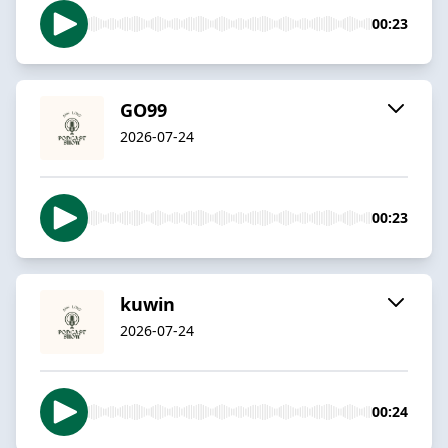
00:23
GO99
2026-07-24
00:23
kuwin
2026-07-24
00:24