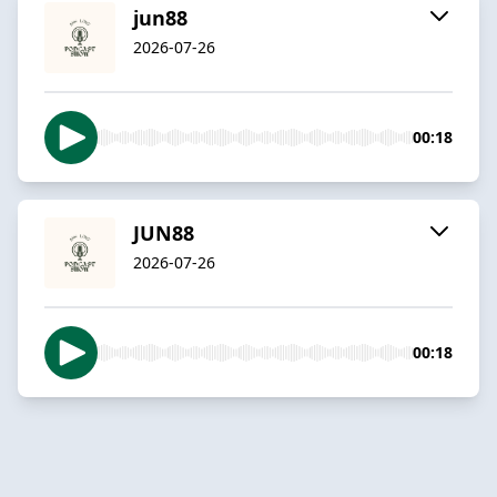
jun88
2026-07-26
00:18
JUN88
2026-07-26
00:18