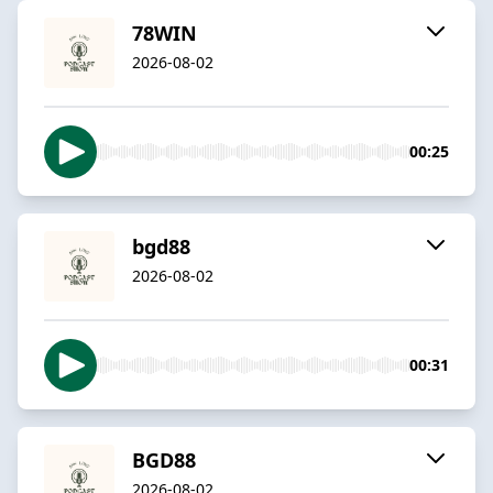
78WIN
2026-08-02
00:25
bgd88
2026-08-02
00:31
BGD88
2026-08-02