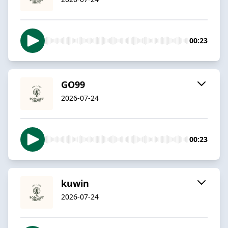
00:23
GO99
2026-07-24
00:23
kuwin
2026-07-24