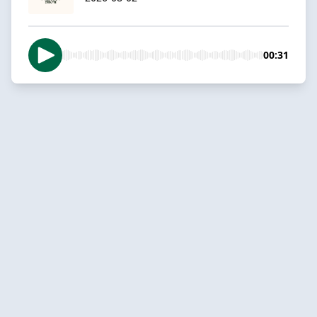
00:31