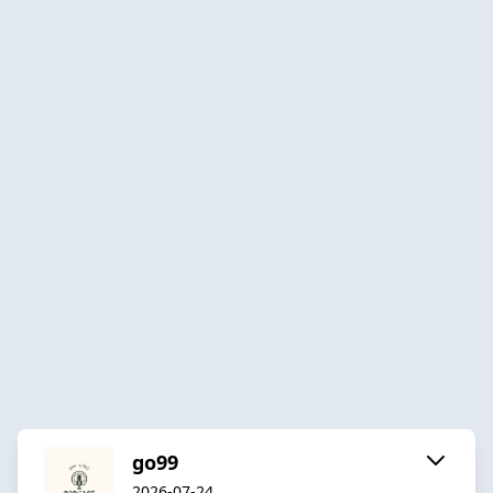
go99
2026-07-24