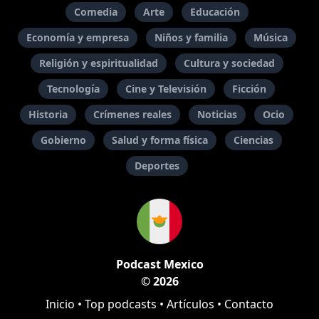
Comedia
Arte
Educación
Economía y empresa
Niños y familia
Música
Religión y espiritualidad
Cultura y sociedad
Tecnología
Cine y Televisión
Ficción
Historia
Crímenes reales
Noticias
Ocio
Gobierno
Salud y forma física
Ciencias
Deportes
Podcast Mexico
© 2026
Inicio
•
Top podcasts
•
Artículos
•
Contacto