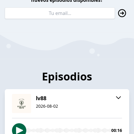
nuevos episodios disponibles?
Episodios
lv88
2026-08-02
00:16