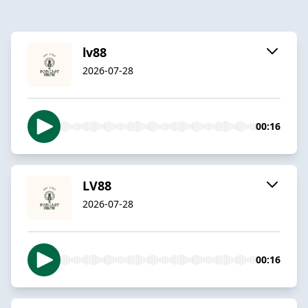
lv88
2026-07-28
00:16
LV88
2026-07-28
00:16