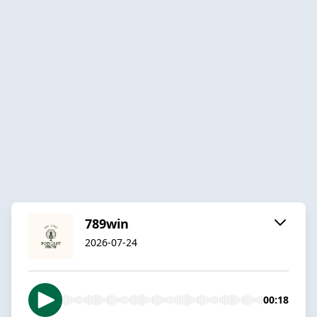
789win
2026-07-24
00:18