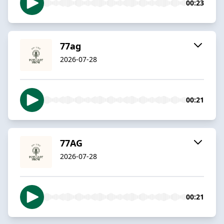
00:23
77ag
2026-07-28
00:21
77AG
2026-07-28
00:21