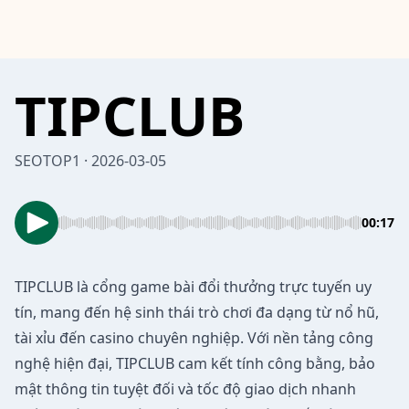
TIPCLUB
SEOTOP1 · 2026-03-05
00:17
TIPCLUB
là cổng game bài đổi thưởng trực tuyến uy
tín, mang đến hệ sinh thái trò chơi đa dạng từ nổ hũ,
tài xỉu đến casino chuyên nghiệp. Với nền tảng công
nghệ hiện đại, TIPCLUB cam kết tính công bằng, bảo
mật thông tin tuyệt đối và tốc độ giao dịch nhanh