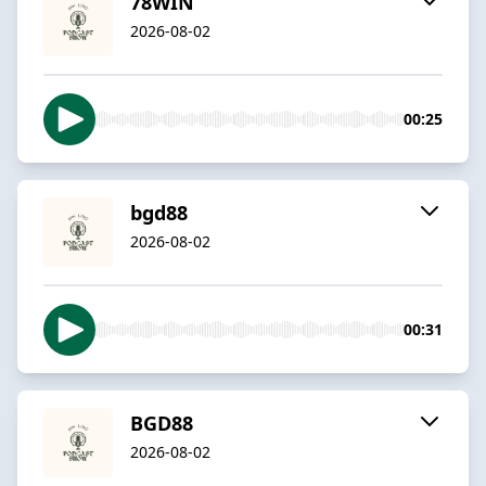
78WIN
2026-08-02
00:25
bgd88
2026-08-02
00:31
BGD88
2026-08-02