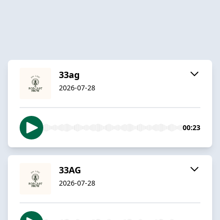
33ag
2026-07-28
00:23
33AG
2026-07-28