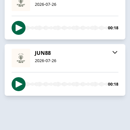
2026-07-26
00:18
JUN88
2026-07-26
00:18