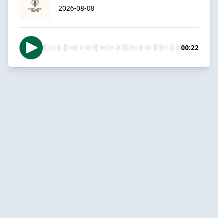
2026-08-08
00:22