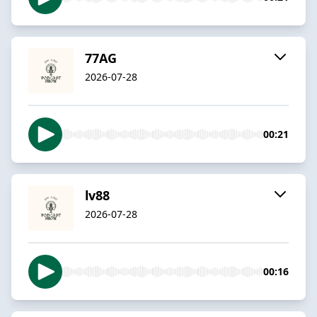
77AG
2026-07-28
00:21
lv88
2026-07-28
00:16