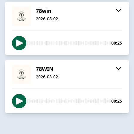
78win
2026-08-02
00:25
78WIN
2026-08-02
00:25