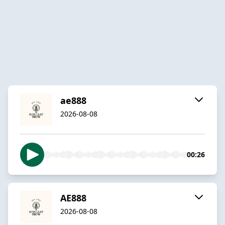
ae888
2026-08-08
00:26
AE888
2026-08-08