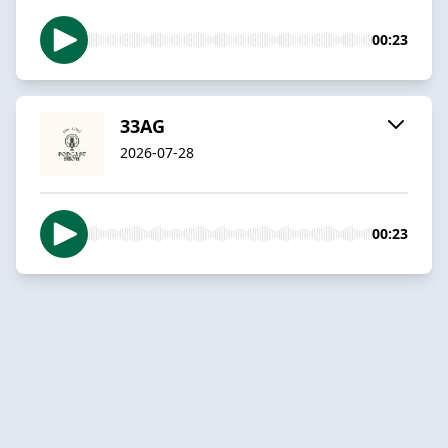
00:23
33AG
2026-07-28
00:23