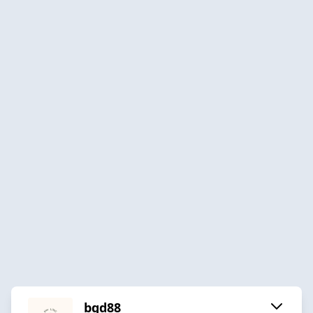
bgd88