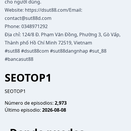
cho người dùng.
Website:
https://dsut88.com/
Email:
contact@sut88d.com
Phone: 0348971292
Địa chỉ: 124/8 Đ. Phạm Văn Đồng, Phường 3, Gò Vấp,
Thành phố Hồ Chí Minh 72519, Vietnam
#sut88 #dsut88com #sut88dangnhap #sut_88
#bancasut88
SEOTOP1
SEOTOP1
Número de episodios:
2,973
Último episodio:
2026-08-08