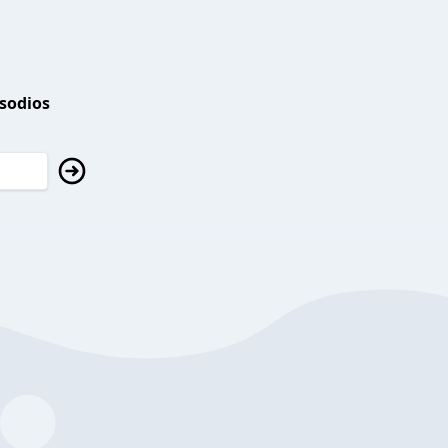
isodios