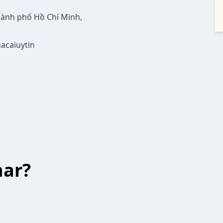
Thành phố Hồ Chí Minh,
acaiuytin
har?