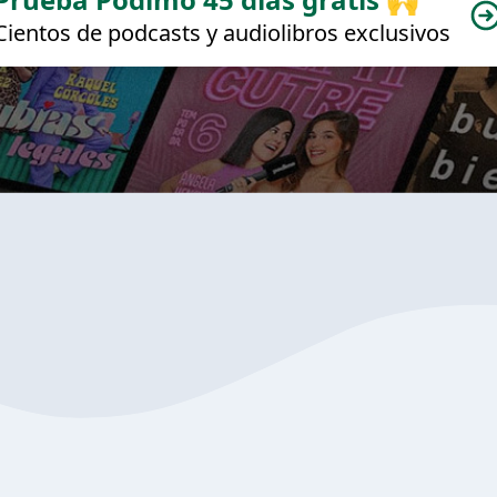
Cientos de podcasts y audiolibros exclusivos