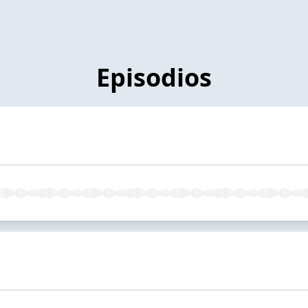
Episodios