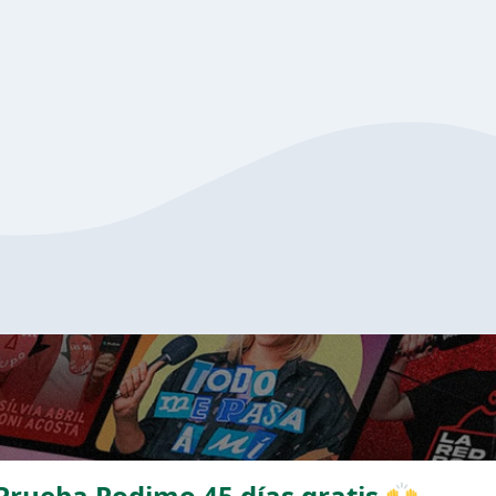
Prueba Podimo 45 días gratis 🙌