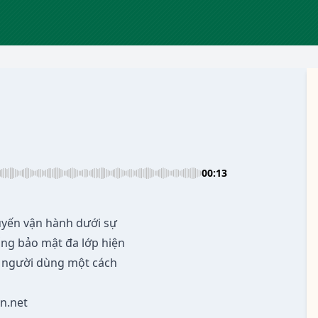
00:13
tuyến vận hành dưới sự
ống bảo mật đa lớp hiện
i người dùng một cách
n.net