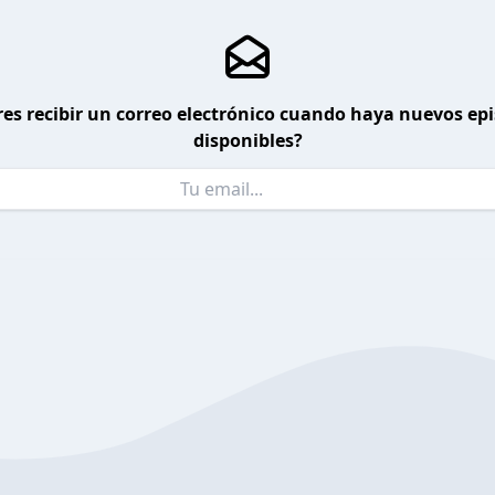
es recibir un correo electrónico cuando haya nuevos ep
disponibles?