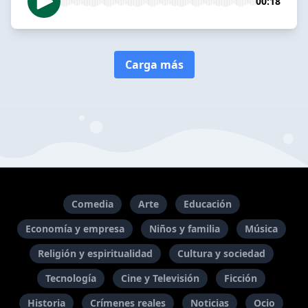
00:18
Carga más
Comedia
Arte
Educación
Economía y empresa
Niños y familia
Música
Religión y espiritualidad
Cultura y sociedad
Tecnología
Cine y Televisión
Ficción
Historia
Crímenes reales
Noticias
Ocio