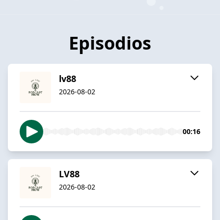
Episodios
lv88
2026-08-02
00:16
LV88
2026-08-02