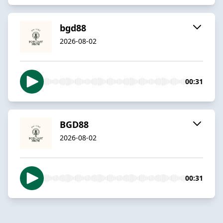
bgd88
2026-08-02
00:31
BGD88
2026-08-02
00:31