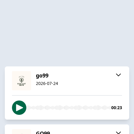
go99
2026-07-24
00:23
GO99