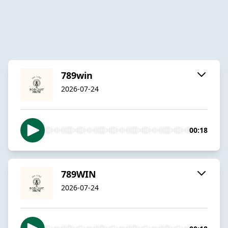
789win
2026-07-24
00:18
789WIN
2026-07-24