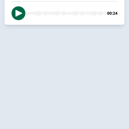
00:24