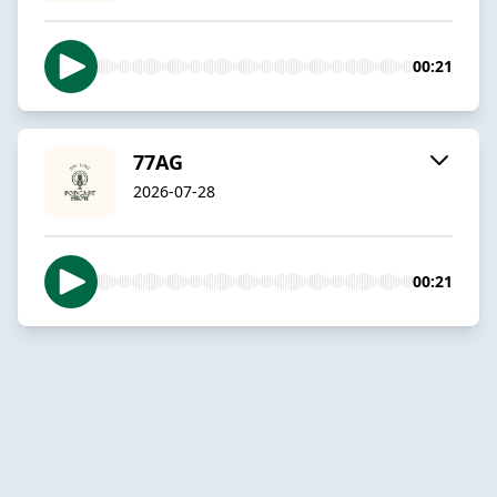
00:21
77AG
2026-07-28
00:21