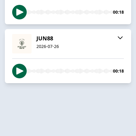
00:18
JUN88
2026-07-26
00:18