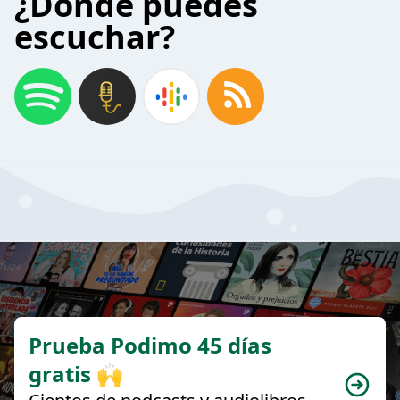
¿Donde puedes
escuchar?
Prueba Podimo 45 días
gratis 🙌