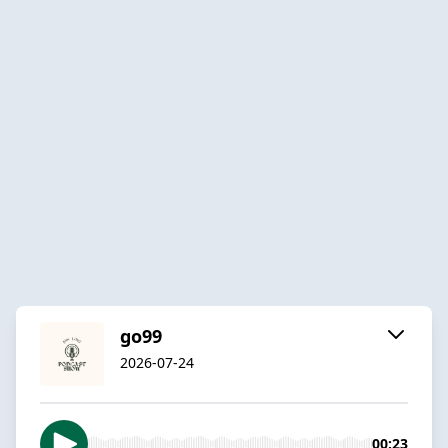
go99
2026-07-24
00:23