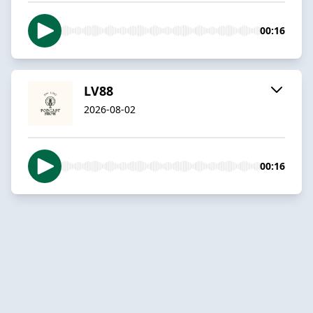
00:16
LV88
2026-08-02
00:16