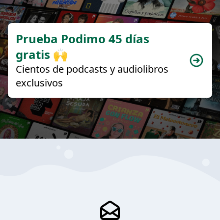
Prueba Podimo 45 días
gratis 🙌
Cientos de podcasts y audiolibros
exclusivos