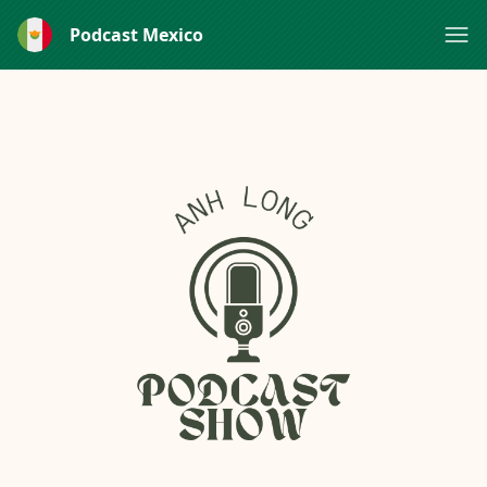
Podcast Mexico