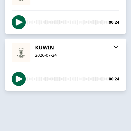
00:24
KUWIN
2026-07-24
00:24