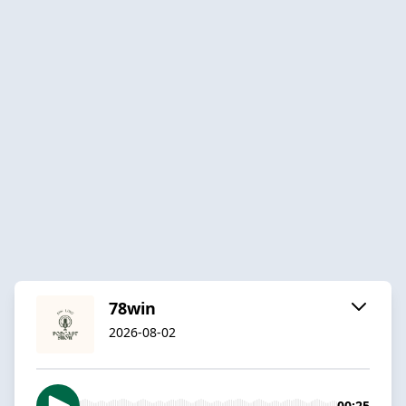
78win
2026-08-02
00:25