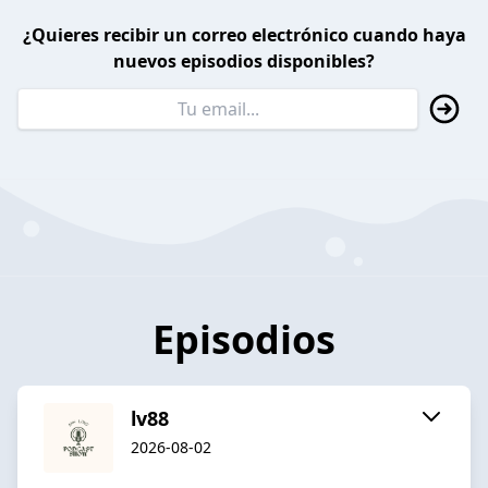
¿Quieres recibir un correo electrónico cuando haya
nuevos episodios disponibles?
Episodios
lv88
2026-08-02