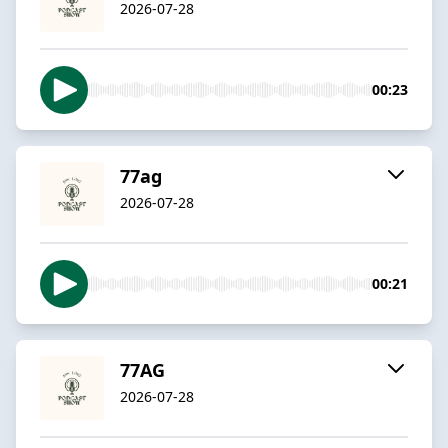
2026-07-28
00:23
77ag
2026-07-28
00:21
77AG
2026-07-28