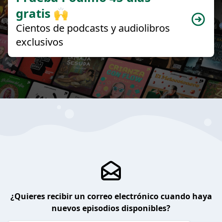
gratis 🙌
Cientos de podcasts y audiolibros
exclusivos
¿Quieres recibir un correo electrónico cuando haya
nuevos episodios disponibles?