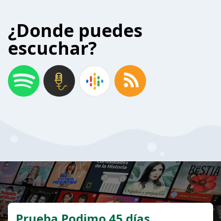
¿Donde puedes
escuchar?
Prueba Podimo 45 días