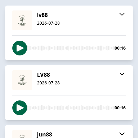
lv88
2026-07-28
00:16
LV88
2026-07-28
00:16
jun88