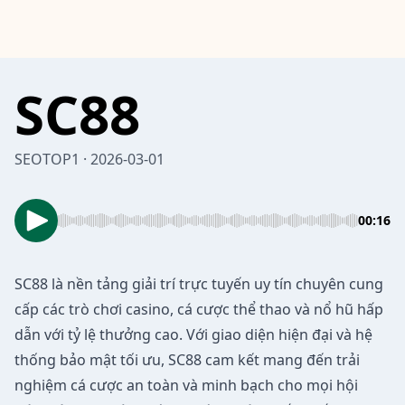
SC88
SEOTOP1 · 2026-03-01
00:16
SC88
là nền tảng giải trí trực tuyến uy tín chuyên cung
cấp các trò chơi casino, cá cược thể thao và nổ hũ hấp
dẫn với tỷ lệ thưởng cao. Với giao diện hiện đại và hệ
thống bảo mật tối ưu, SC88 cam kết mang đến trải
nghiệm cá cược an toàn và minh bạch cho mọi hội