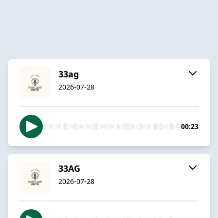
33ag
2026-07-28
00:23
33AG
2026-07-28