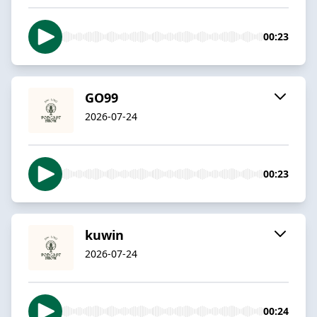
00:23
GO99
2026-07-24
00:23
kuwin
2026-07-24
00:24