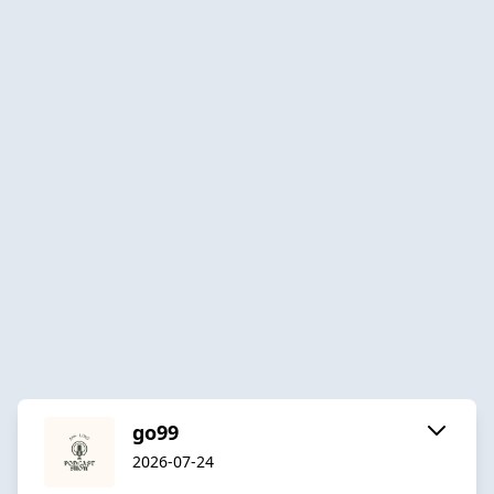
go99
2026-07-24