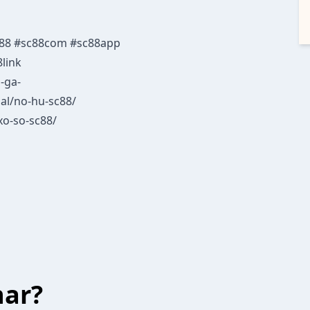
c88 #sc88com #sc88app
link
a-ga-
ial/no-hu-sc88/
/xo-so-sc88/
har?