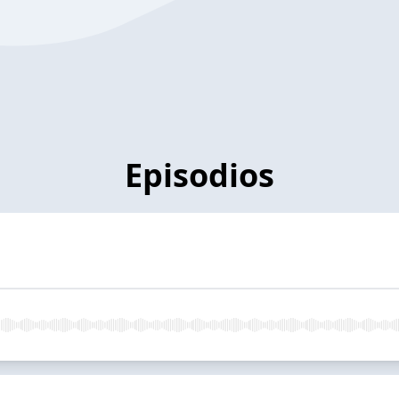
Episodios