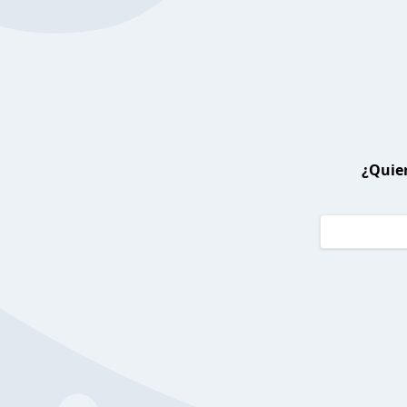
¿Quier