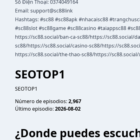
Số Điện Thoại: 0374049164
Email: support@sc88link
Hashtags: #sc88 #sc88apk #nhacaisc88 #trangchus
#sc88slot #sc88game #sc88casino #taiappsc88 #sc88
https://sc88.social/ban-ca-sc88/
https://sc88.social/d
sc88/
https://sc88.social/casino-sc88/
https://sc88.soc
https://sc88.social/the-thao-sc88/
https://sc88.social
SEOTOP1
SEOTOP1
Número de episodios:
2,967
Último episodio:
2026-08-02
¿Donde puedes escuc