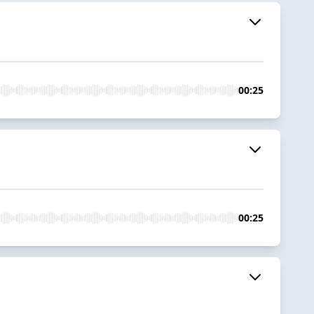
00:25
00:25