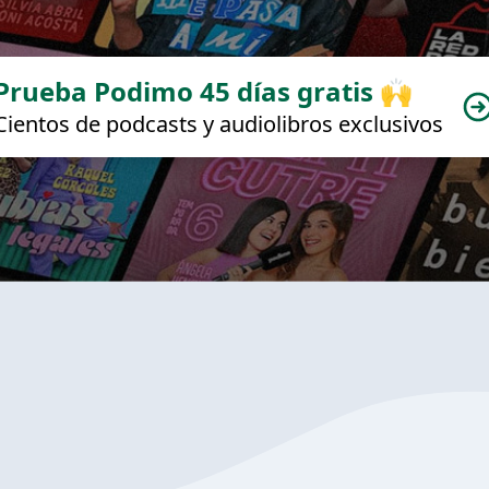
Prueba Podimo 45 días gratis 🙌
Cientos de podcasts y audiolibros exclusivos