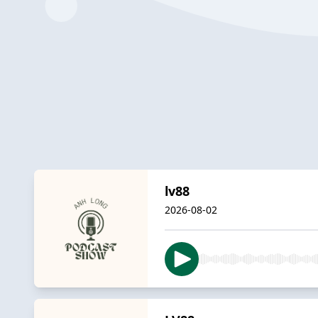
lv88
2026-08-02