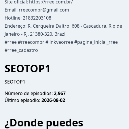
Site oficial:
https://rree.com.br/
Email: rreecombr@gmail.com
Hotline: 21832203108
Endereço: R. Cerqueira Daltro, 608 - Cascadura, Rio de
Janeiro - RJ, 21380-320, Brazil
#rree #rreecombr #linkvaorree #pagina_inicial_rree
#rree_cadastro
SEOTOP1
SEOTOP1
Número de episodios:
2,967
Último episodio:
2026-08-02
¿Donde puedes