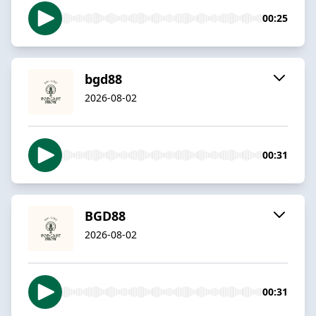
00:25
bgd88
2026-08-02
00:31
BGD88
2026-08-02
00:31