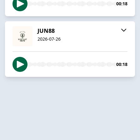
00:18
JUN88
2026-07-26
00:18