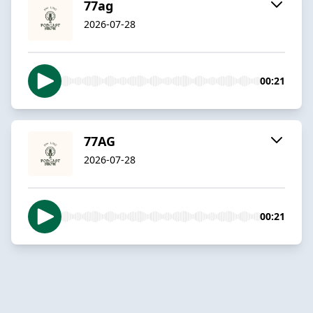
77ag
2026-07-28
00:21
77AG
2026-07-28
00:21