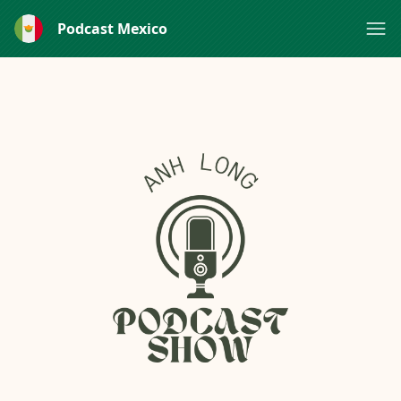
Podcast Mexico