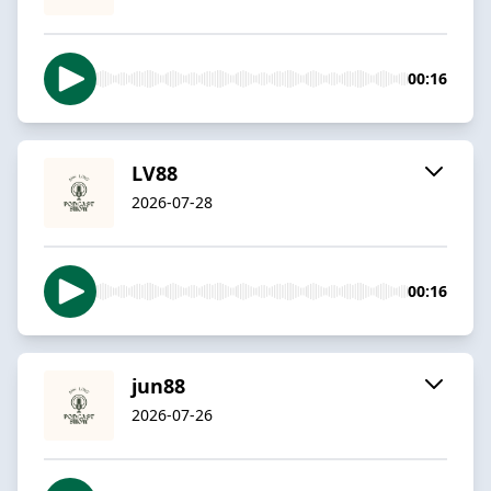
00:16
LV88
2026-07-28
00:16
jun88
2026-07-26