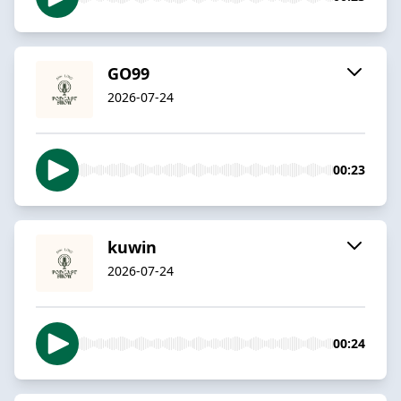
GO99
2026-07-24
00:23
kuwin
2026-07-24
00:24