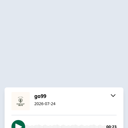
go99
2026-07-24
00:23