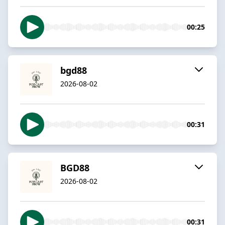
00:25
bgd88
2026-08-02
00:31
BGD88
2026-08-02
00:31