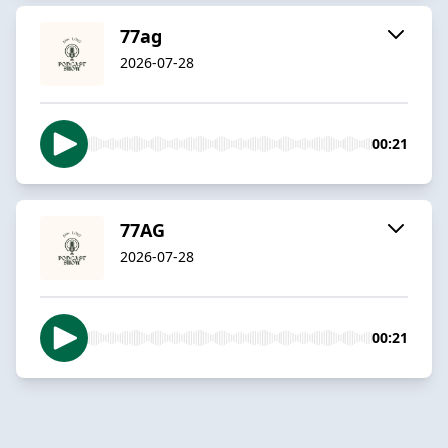
77ag
2026-07-28
00:21
77AG
2026-07-28
00:21