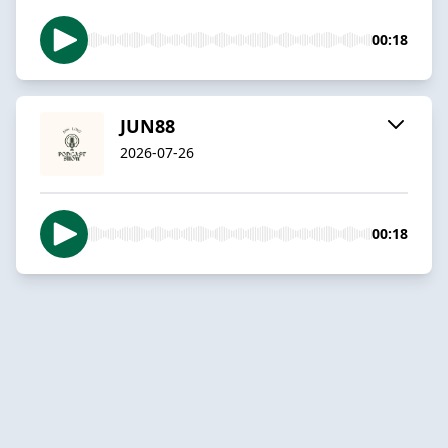
00:18
JUN88
2026-07-26
00:18