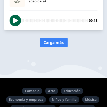
2026-07-24
00:18
Carga más
Comedia
Arte
Educación
Economía y empresa
Niños y familia
Música