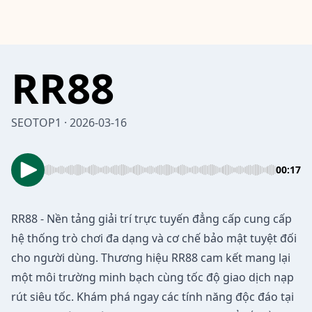
RR88
SEOTOP1 · 2026-03-16
00:17
RR88
- Nền tảng giải trí trực tuyến đẳng cấp cung cấp
hệ thống trò chơi đa dạng và cơ chế bảo mật tuyệt đối
cho người dùng. Thương hiệu RR88 cam kết mang lại
một môi trường minh bạch cùng tốc độ giao dịch nạp
rút siêu tốc. Khám phá ngay các tính năng độc đáo tại