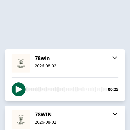
78win
2026-08-02
00:25
78WIN
2026-08-02