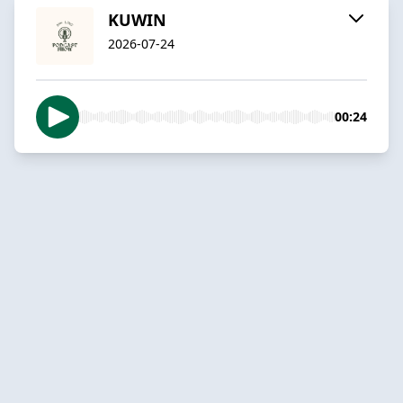
KUWIN
2026-07-24
00:24