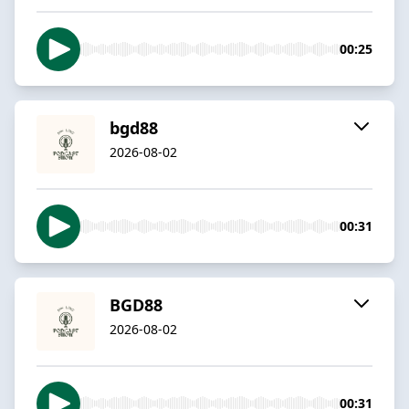
00:25
bgd88
2026-08-02
00:31
BGD88
2026-08-02
00:31