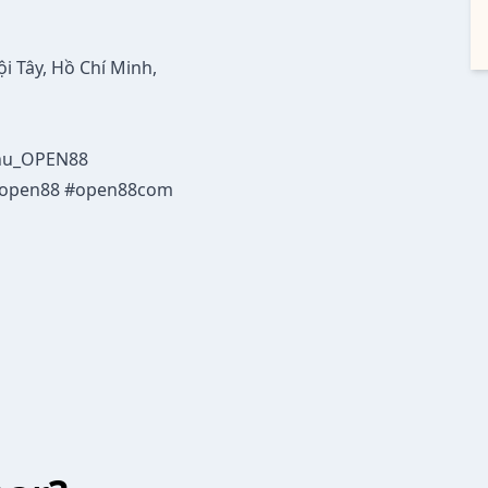
i Tây, Hồ Chí Minh,
chu_OPEN88
nopen88 #open88com