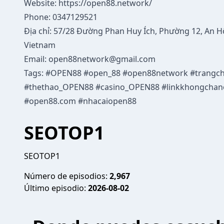
Website:
https://open88.network/
Phone: 0347129521
Địa chỉ: 57/28 Đường Phan Huy Ích, Phường 12, An Hộ
Vietnam
Email: open88network@gmail.com
Tags: #OPEN88 #open_88 #open88network #trang
#thethao_OPEN88 #casino_OPEN88 #linkkhongcha
#open88.com #nhacaiopen88
SEOTOP1
SEOTOP1
Número de episodios:
2,967
Último episodio:
2026-08-02