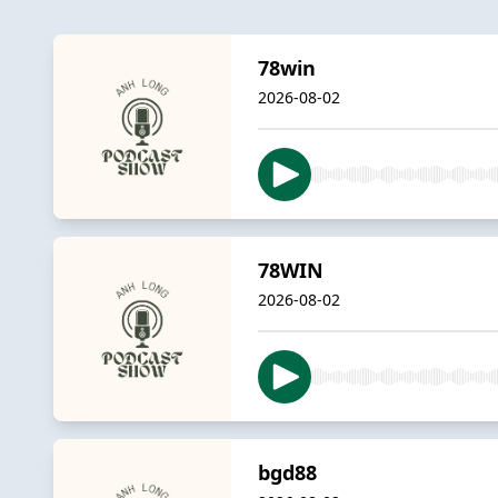
78win
2026-08-02
78WIN
2026-08-02
bgd88