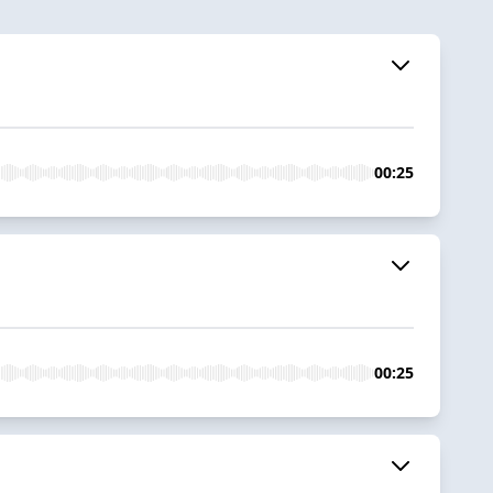
00:25
00:25