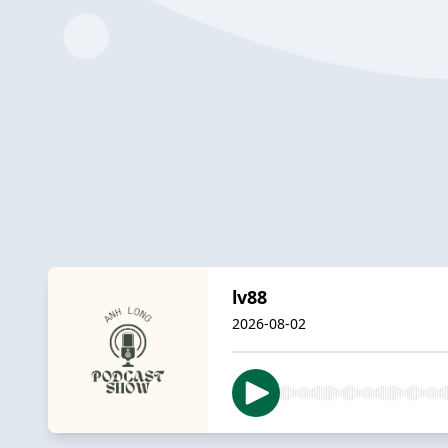
lv88
2026-08-02