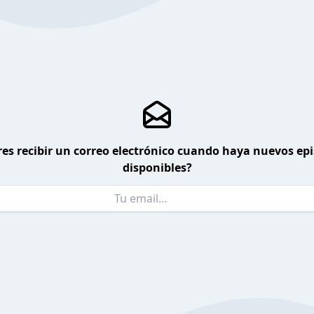
es recibir un correo electrónico cuando haya nuevos ep
disponibles?