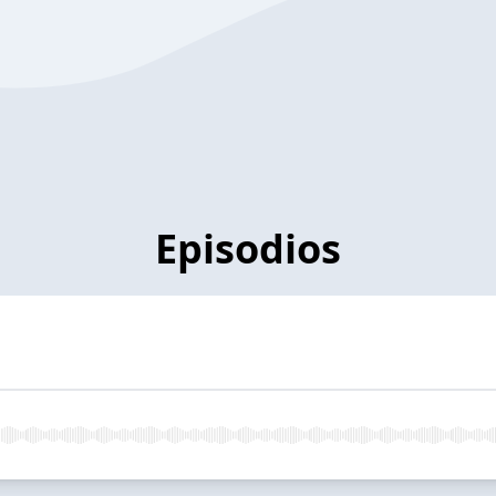
Episodios