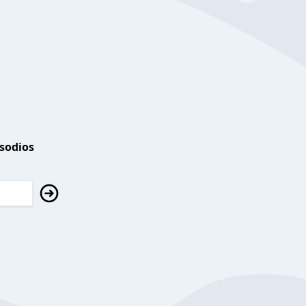
isodios