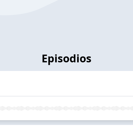
Episodios