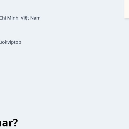
 Chí Minh, Việt Nam
uokviptop
har?