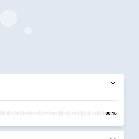
00:16