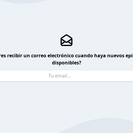
es recibir un correo electrónico cuando haya nuevos ep
disponibles?