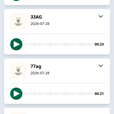
33AG
2026-07-28
00:23
77ag
2026-07-28
00:21