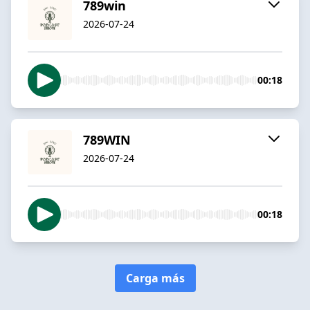
789win
2026-07-24
00:18
789WIN
2026-07-24
00:18
Carga más