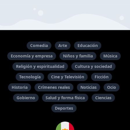
Comedia
Arte
Educación
Economía y empresa
Niños y familia
Música
Religión y espiritualidad
Cultura y sociedad
Tecnología
Cine y Televisión
Ficción
Historia
Crímenes reales
Noticias
Ocio
Gobierno
Salud y forma física
Ciencias
Deportes