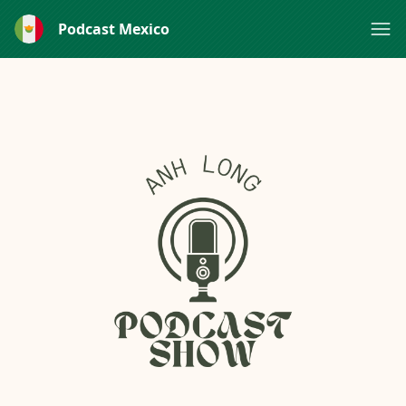
Podcast Mexico