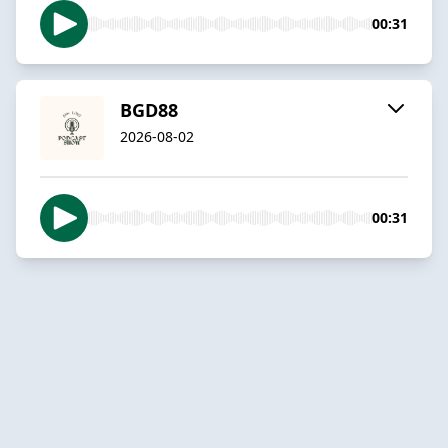
00:31
BGD88
2026-08-02
00:31