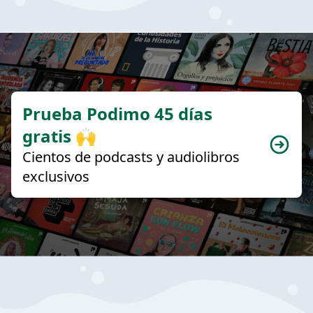
Prueba Podimo 45 días
gratis 🙌
Cientos de podcasts y audiolibros
exclusivos