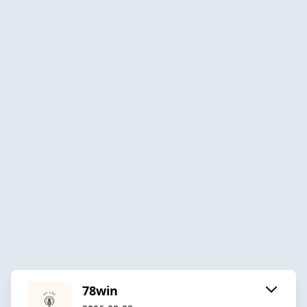
78win