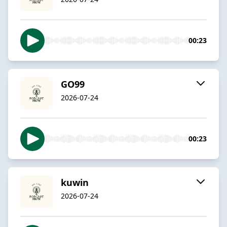
00:23
GO99
2026-07-24
00:23
kuwin
2026-07-24