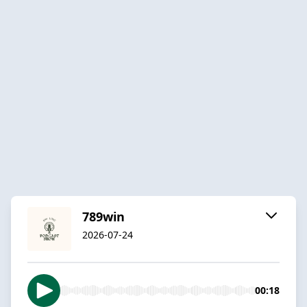
789win
2026-07-24
00:18