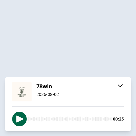
78win
2026-08-02
00:25