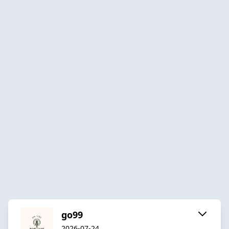
go99
2026-07-24