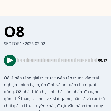
O8
SEOTOP1 · 2026-02-02
00:17
O8
là nền tảng giải trí trực tuyến tập trung vào trải
nghiệm minh bạch, ổn định và an toàn cho người
dùng. O8 phát triển hệ sinh thái sản phẩm đa dạng
gồm thể thao, casino live, slot game, bắn cá và các trò
chơi giải trí trực tuyến khác, được vận hành theo quy