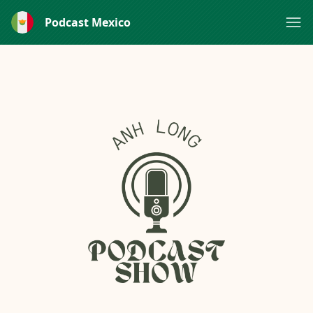
Podcast Mexico