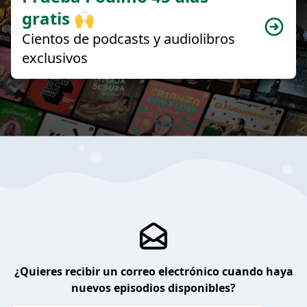
gratis 🙌
Cientos de podcasts y audiolibros
exclusivos
¿Quieres recibir un correo electrónico cuando haya
nuevos episodios disponibles?