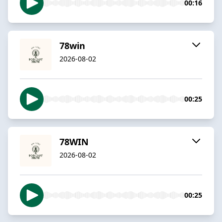
00:16
78win
2026-08-02
00:25
78WIN
2026-08-02
00:25