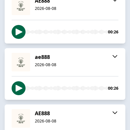
AE888
2026-08-08
00:26
ae888
2026-08-08
00:26
AE888
2026-08-08