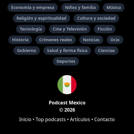
Economía y empresa
Niños y familia
Música
Religión y espiritualidad
Cultura y sociedad
Tecnología
Cine y Televisión
Ficción
Historia
Crímenes reales
Noticias
Ocio
Gobierno
Salud y forma física
Ciencias
Deportes
Podcast Mexico
© 2026
Inicio
•
Top podcasts
•
Artículos
•
Contacto