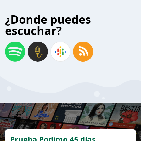
¿Donde puedes
escuchar?
Prueba Podimo 45 días