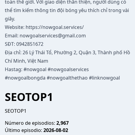
toàn thế giới. Với giao diện thân thiện, người dùng có
thể tìm kiếm thông tin đội bóng yêu thích chỉ trong vài
giây.
Website:
https://nowgoal.services/
Email: nowgoalservices@gmail.com
SĐT: 0942851672
Địa chỉ: 26 Lý Thái Tổ, Phường 2, Quận 3, Thành phố Hồ
Chí Minh, Việt Nam
Hastag: #nowgoal #nowgoalservices
#nowgoalbongda #nowgoalthethao #linknowgoal
SEOTOP1
SEOTOP1
Número de episodios:
2,967
Último episodio:
2026-08-02