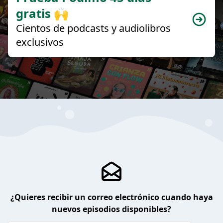
gratis 🙌
Cientos de podcasts y audiolibros
exclusivos
¿Quieres recibir un correo electrónico cuando haya
nuevos episodios disponibles?