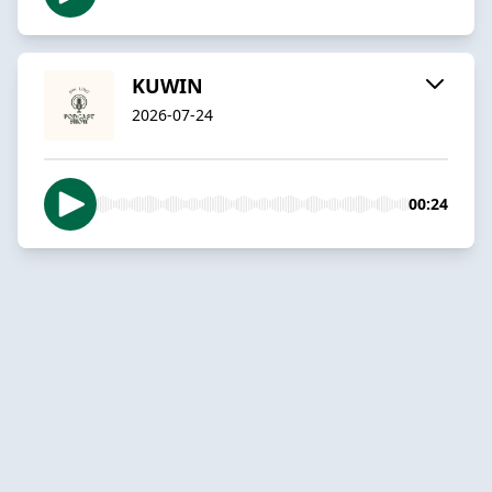
KUWIN
2026-07-24
00:24