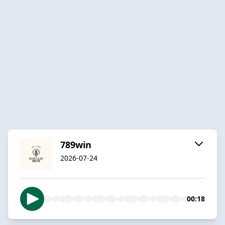
789win
2026-07-24
00:18