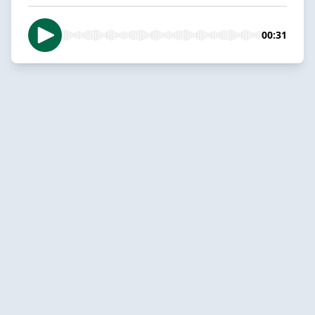
00:31