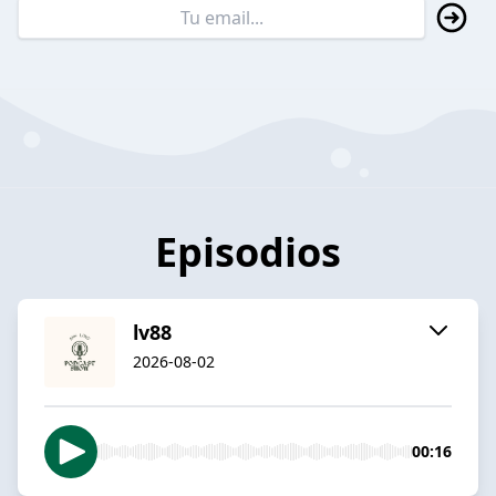
Episodios
lv88
2026-08-02
00:16