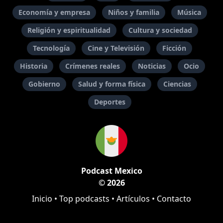
Economía y empresa
Niños y familia
Música
Religión y espiritualidad
Cultura y sociedad
Tecnología
Cine y Televisión
Ficción
Historia
Crímenes reales
Noticias
Ocio
Gobierno
Salud y forma física
Ciencias
Deportes
Podcast Mexico
© 2026
Inicio
•
Top podcasts
•
Artículos
•
Contacto