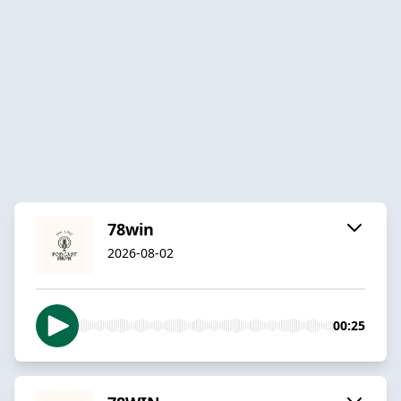
78win
2026-08-02
00:25