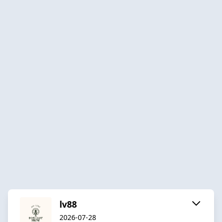
lv88
2026-07-28