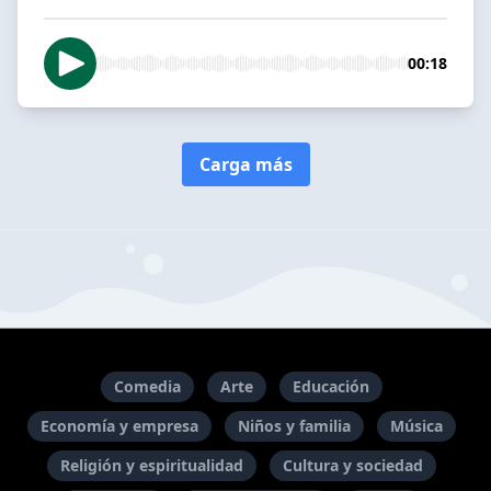
00:18
Carga más
Comedia
Arte
Educación
Economía y empresa
Niños y familia
Música
Religión y espiritualidad
Cultura y sociedad