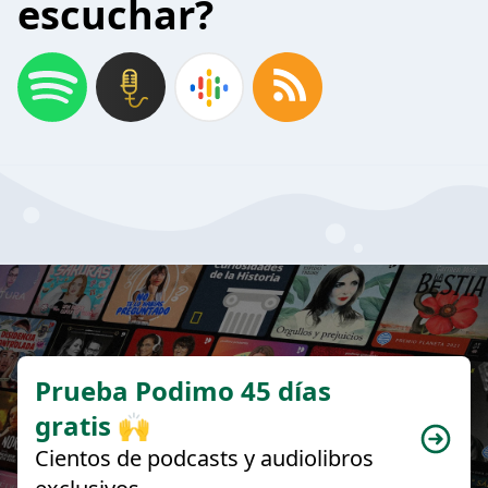
escuchar?
Prueba Podimo 45 días
gratis 🙌
Cientos de podcasts y audiolibros