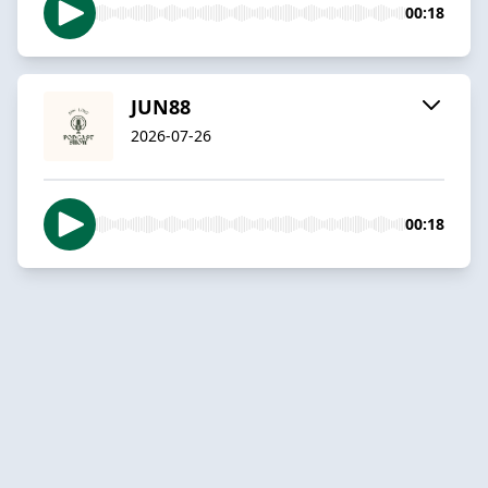
00:18
JUN88
2026-07-26
00:18