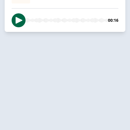
00:16