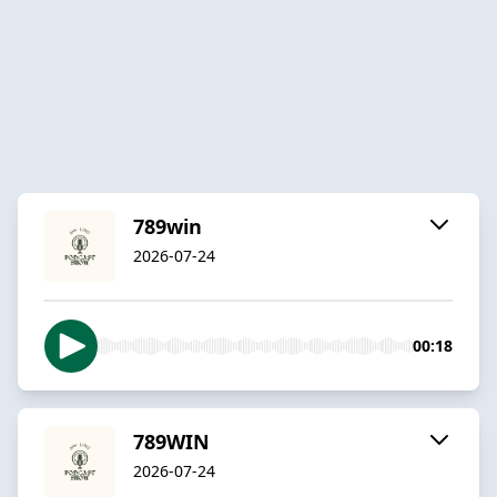
789win
2026-07-24
00:18
789WIN
2026-07-24