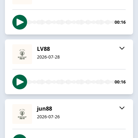
00:16
LV88
2026-07-28
00:16
jun88
2026-07-26