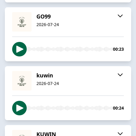
GO99
2026-07-24
00:23
kuwin
2026-07-24
00:24
KUWIN