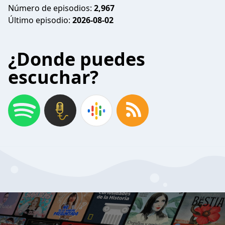
Número de episodios:
2,967
Último episodio:
2026-08-02
¿Donde puedes
escuchar?