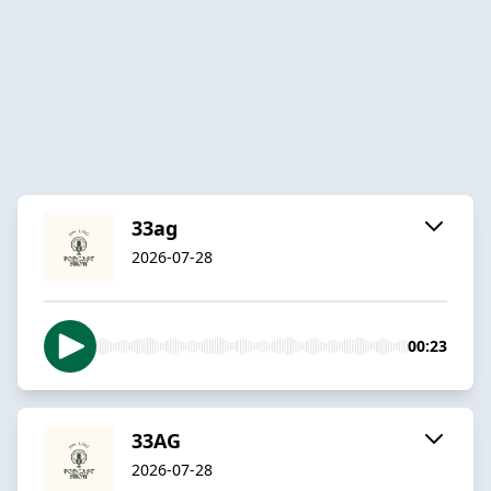
33ag
2026-07-28
00:23
33AG
2026-07-28