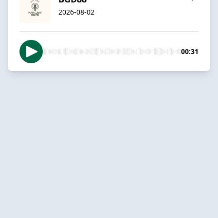
2026-08-02
00:31