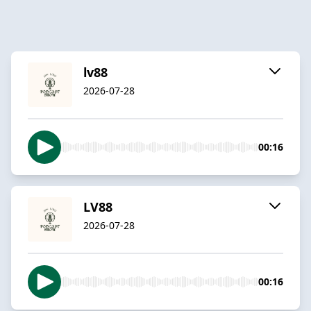
lv88
2026-07-28
00:16
LV88
2026-07-28
00:16