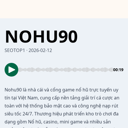
NOHU90
SEOTOP1 · 2026-02-12
00:19
Nohu90
là nhà cái và cổng game nổ hũ trực tuyến uy
tín tại Việt Nam, cung cấp nền tảng giải trí cá cược an
toàn với hệ thống bảo mật cao và công nghệ nạp rút
siêu tốc 24/7. Thương hiệu phát triển kho trò chơi đa
dạng gồm Nổ hũ, casino, mini game và nhiều sản