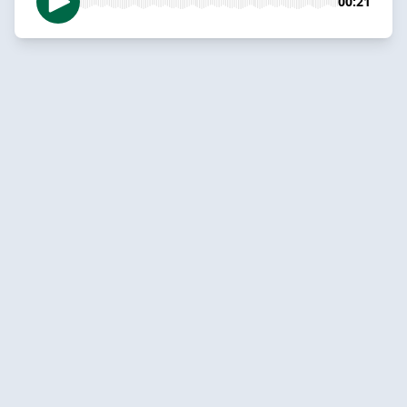
00:21