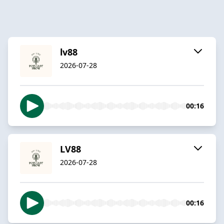
lv88
2026-07-28
00:16
LV88
2026-07-28
00:16