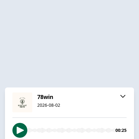
78win
2026-08-02
00:25