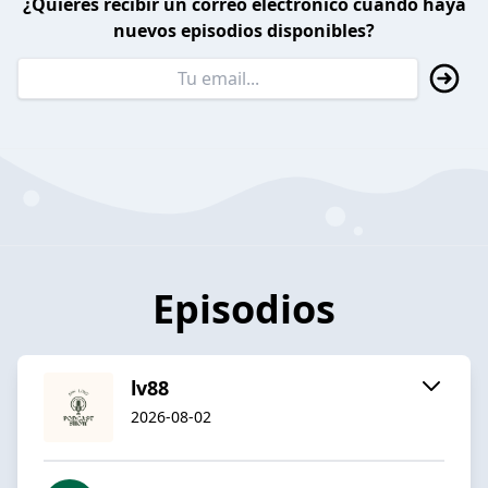
¿Quieres recibir un correo electrónico cuando haya
nuevos episodios disponibles?
Episodios
lv88
2026-08-02