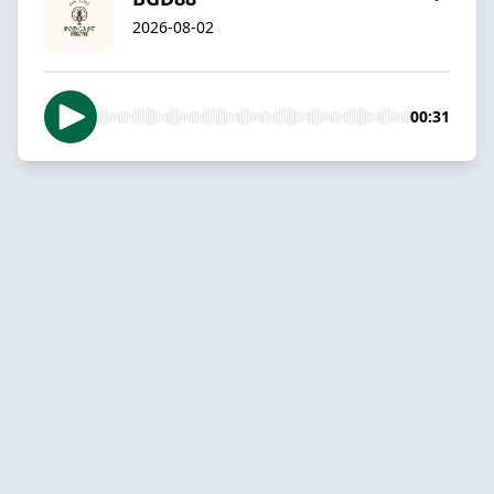
2026-08-02
00:31