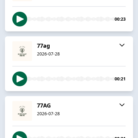
00:23
77ag
2026-07-28
00:21
77AG
2026-07-28