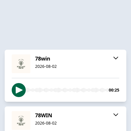
78win
2026-08-02
00:25
78WIN
2026-08-02