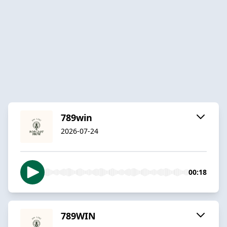
789win
2026-07-24
00:18
789WIN