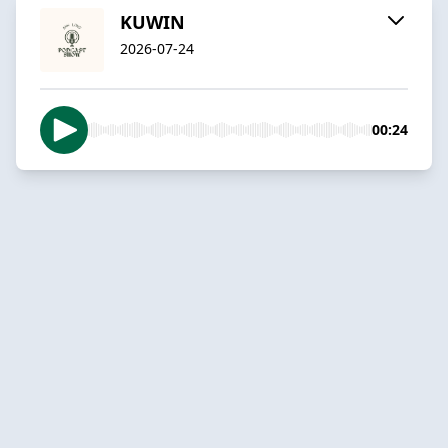
KUWIN
2026-07-24
00:24