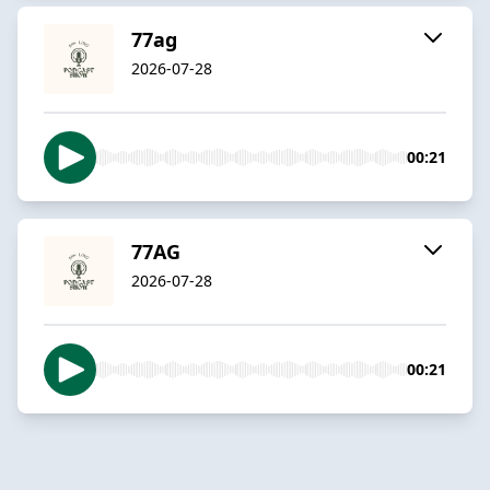
77ag
2026-07-28
00:21
77AG
2026-07-28
00:21