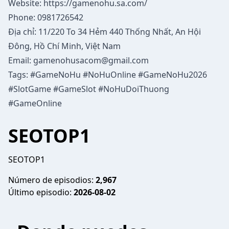
Website:
https://gamenohu.sa.com/
Phone: 0981726542
Địa chỉ: 11/220 To 34 Hẻm 440 Thống Nhất, An Hội
Đông, Hồ Chí Minh, Việt Nam
Email: gamenohusacom@gmail.com
Tags: #GameNoHu #NoHuOnline #GameNoHu2026
#SlotGame #GameSlot #NoHuDoiThuong
#GameOnline
SEOTOP1
SEOTOP1
Número de episodios:
2,967
Último episodio:
2026-08-02