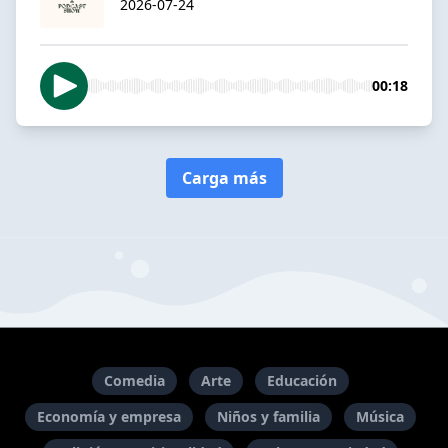
2026-07-24
00:18
Carga más
Comedia
Arte
Educación
Economía y empresa
Niños y familia
Música