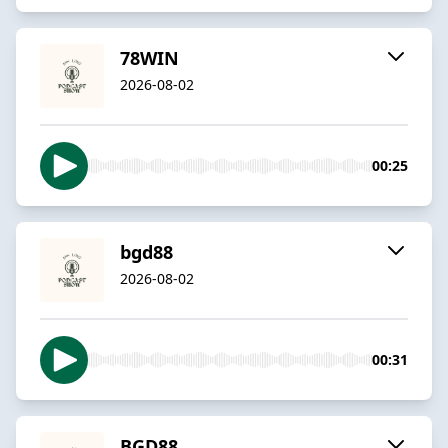
78WIN
2026-08-02
00:25
bgd88
2026-08-02
00:31
BGD88