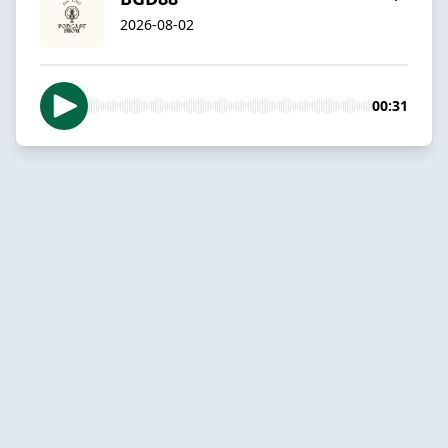
2026-08-02
00:31