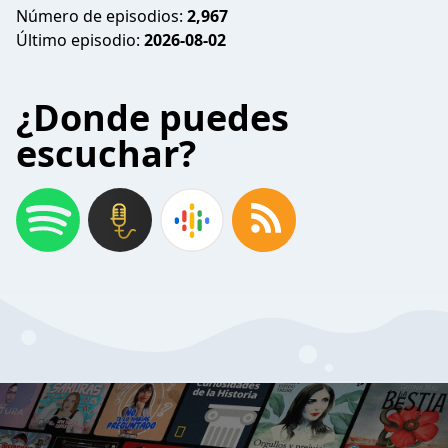
Número de episodios:
2,967
Último episodio:
2026-08-02
¿Donde puedes
escuchar?