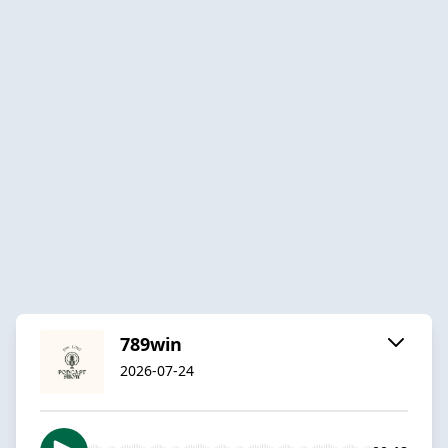
789win
2026-07-24