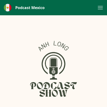
Podcast Mexico