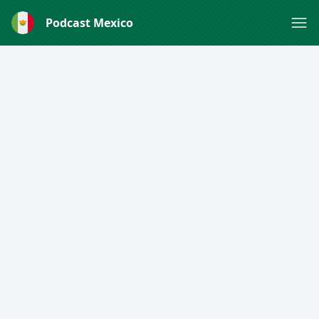
Podcast Mexico